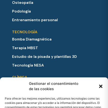
Osteopatía
Podología
Entrenamiento personal
TECNOLOGÍA
Bomba Diamagnética
Terapia MBST
Estudio de la pisada y plantillas 3D
Tecnología NESA
CLÍNICA
Gestionar el consentimiento
Equipo
de las cookies
Precios y bonos
Para ofrecer las mejores experiencias, utilizamos tecnologías como las
Testimonios
cookies para almacenar y/o acceder a la información del dispositivo. El
consentimiento de estas tecnologías nos permitirá procesar datos como