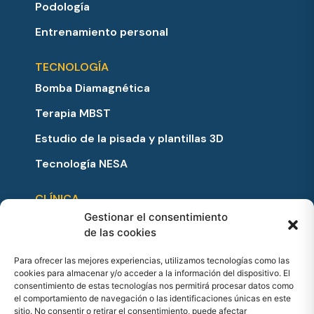
Podología
Entrenamiento personal
TECNOLOGÍA
Bomba Diamagnética
Terapia MBST
Estudio de la pisada y plantillas 3D
Tecnología NESA
CLÍNICA
Gestionar el consentimiento
Equipo
de las cookies
Precios y bonos
Para ofrecer las mejores experiencias, utilizamos tecnologías como las
Testimonios
cookies para almacenar y/o acceder a la información del dispositivo. El
consentimiento de estas tecnologías nos permitirá procesar datos como
Noticias
el comportamiento de navegación o las identificaciones únicas en este
sitio. No consentir o retirar el consentimiento, puede afectar