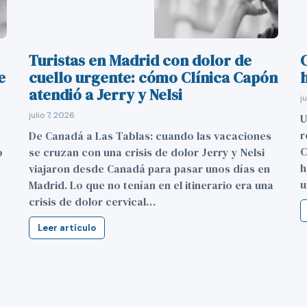
Turistas en Madrid con dolor de
C
e
cuello urgente: cómo Clínica Capón
h
atendió a Jerry y Nelsi
j
julio 7, 2026
U
r
De Canadá a Las Tablas: cuando las vacaciones
C
o
se cruzan con una crisis de dolor Jerry y Nelsi
h
viajaron desde Canadá para pasar unos días en
u
Madrid. Lo que no tenían en el itinerario era una
crisis de dolor cervical…