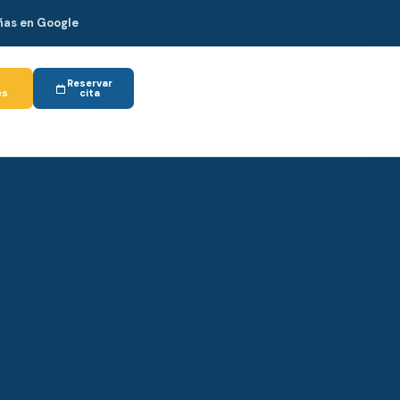
eñas en Google
Reservar
es
cita