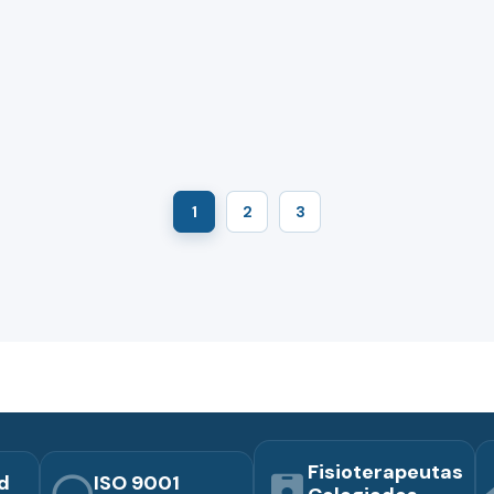
1
2
3
Fisioterapeutas
d
ISO 9001